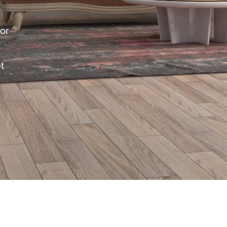
lor
t