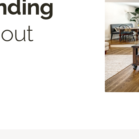
nding
out