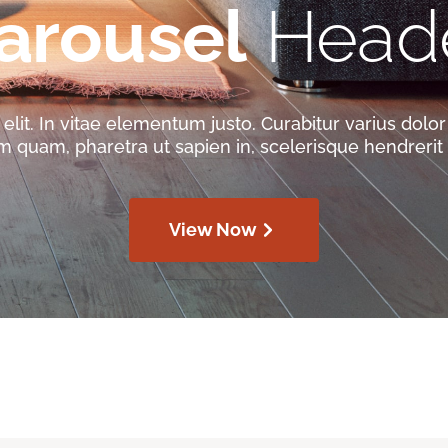
arousel
Head
lit. In vitae elementum justo. Curabitur varius dolor 
m quam, pharetra ut sapien in, scelerisque hendrerit f
View Now