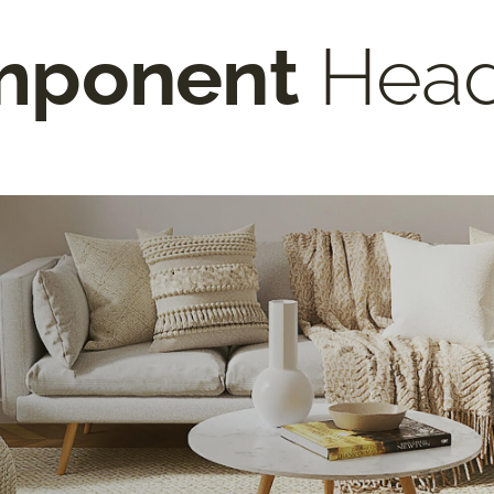
mponent
Head