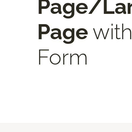
Page/La
Page
with
Form